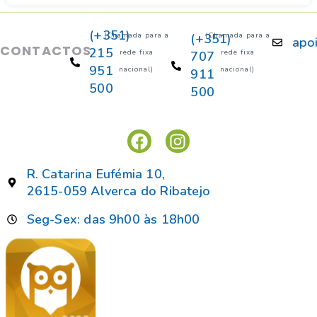
(+351)
(Chamada para a
(+351)
(Chamada para a
apo
CONTACTOS
215
rede fixa
rede fixa
707
951
nacional)
nacional)
911
500
500
R. Catarina Eufémia 10,
2615-059 Alverca do Ribatejo
Seg-Sex: das 9h00 às 18h00