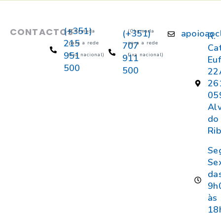
(+351)
CONTACTOS
(Chamada
(+351)
(Chamada
apoioaoc
R.
215
para a rede
para a rede
707
Ca
951
fixa nacional)
fixa nacional)
911
Eu
500
500
22
26
05
Al
do
Rib
Se
Se
da
9h
às
18